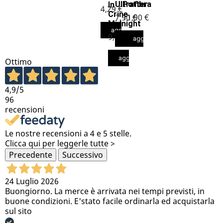
Ultrafibra
Potter
In
4,29 €
Crine
7,90 €
11,90 €
Midnight
aggiungi al carrello
9,90 €
aggiungi al carrello
aggiungi al carrello
aggiungi al carrello
Ottimo
4,9
/5
96
recensioni
Le nostre recensioni a 4 e 5 stelle.
Clicca qui per leggerle tutte >
Precedente
Successivo
24 Luglio 2026
Buongiorno. La merce è arrivata nei tempi previsti, in
buone condizioni. E'stato facile ordinarla ed acquistarla
sul sito