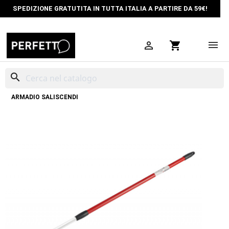
SPEDIZIONE GRATUTITA IN TUTTA ITALIA A PARTIRE DA 59€!

shopping_cart
search
HOME
ORGANIZZAZIONE SPAZI
ASTE ARMADIO
ASTA PER
ARMADIO SALISCENDI