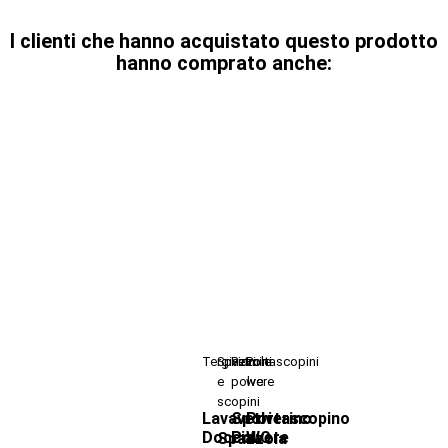
I clienti che hanno acquistato questo prodotto
hanno comprato anche:
Tergivetri
Spazzole
Piumini
Portascopini
e
polvere
wc
scopini
Lavavetri
Spolverino
Portascopino
Doccia
Polvere
WC
Spazzola